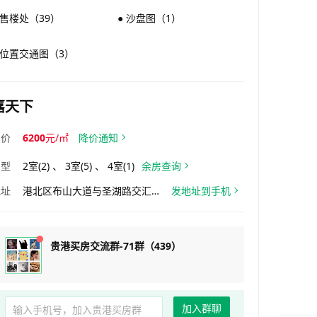
 售楼处（39）
● 沙盘图（1）
 位置交通图（3）
嘉天下
均价
6200
元/㎡
降价通知
户型
2室(2) 、 3室(5) 、 4室(1)
余房查询
地址
港北区布山大道与圣湖路交汇处西北角
发地址到手机
贵港买房交流群-71群（439）
加入群聊