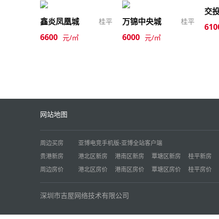
鑫炎凤凰城
万锦中央城
桂平
桂平
610
6600
6000
元/㎡
元/㎡
网站地图
周边买房
亚博电竞手机版-亚博全站客户端
贵港新房
港北区新房
港南区新房
覃塘区新房
桂平新房
周边房价
港北区房价
港南区房价
覃塘区房价
桂平房价
深圳市吉屋网络技术有限公司