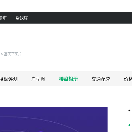
楼市
帮找房
>
嘉天下图片
楼盘评测
户型图
楼盘相册
交通配套
价
●
●