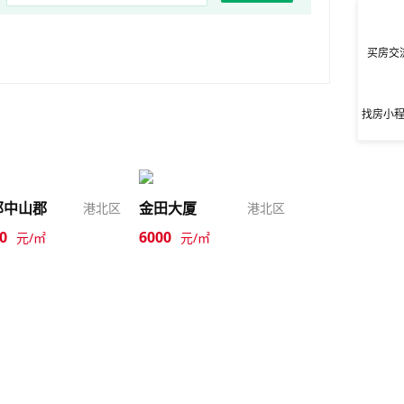
买房交
找房小
邦中山郡
金田大厦
港北区
港北区
0
6000
元/㎡
元/㎡