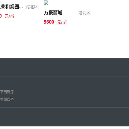
交投荣和观园悦府
港北区
万豪丽城
港北区
0
元/㎡
5600
元/㎡
平南新房
平南房价