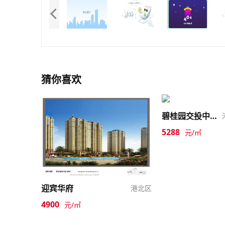
猜你喜欢
碧桂园交投中央上城
5288
元/㎡
迎宾华府
港北区
4900
元/㎡