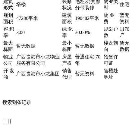
建筑
装修
毛坯,公共部
物业类
塔楼
住宅
形式
状况
分带装修
型
规划
建筑
物 业
暂无
47286平米
190482平米
面积
面积
费
资料
容 积
绿 化
规划户
1170
3.00
30.00%
户
率
率
数
最大
最小
楼盘朝
暂无
暂无数据
暂无数据
栋距
栋距
向
数据
物业
广西贵港市小龙物业
房屋
普通住宅:70
预售许
公司
服务有限公司
产权
年
可证
开 发
销售
售楼处
广西贵港市小龙集团
暂无资料
商
代理
地址
搜索到条记录
|
|
|
|