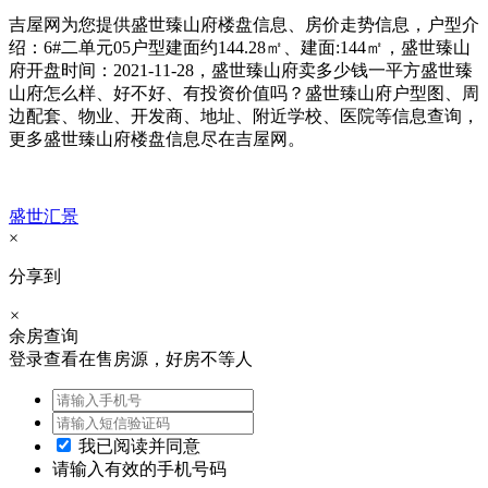
吉屋网为您提供盛世臻山府楼盘信息、房价走势信息，户型介
绍：6#二单元05户型建面约144.28㎡、建面:144㎡，盛世臻山
府开盘时间：2021-11-28，盛世臻山府卖多少钱一平方盛世臻
山府怎么样、好不好、有投资价值吗？盛世臻山府户型图、周
边配套、物业、开发商、地址、附近学校、医院等信息查询，
更多盛世臻山府楼盘信息尽在吉屋网。
盛世汇景
×
分享到
×
余房查询
登录查看在售房源，好房不等人
我已阅读并同意
请输入有效的手机号码