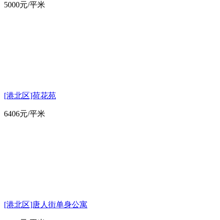
5000
元/平米
[港北区]荷花苑
6406
元/平米
[港北区]唐人街单身公寓