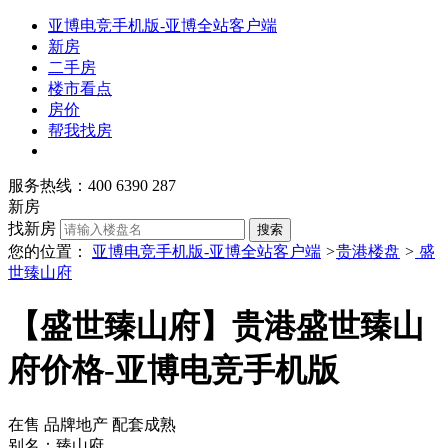
亚博电竞手机版-亚博全站客户端
新房
二手房
楼市看点
房价
帮我找房
服务热线：400 6390 287
新房
找新房
搜索
您的位置：
亚博电竞手机版-亚博全站客户端
>
贵港楼盘
>
盛
世臻山府
【盛世臻山府】贵港盛世臻山
府价格-亚博电竞手机版
在售
品牌地产
配套成熟
别名：臻山府