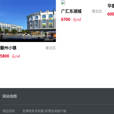
华
广汇东湖城
港北区
60
6700
元/㎡
徽州小镇
港北区
5800
元/㎡
网站地图
周边买房
亚博电竞手机版-亚博全站客户端