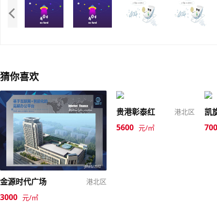
猜你喜欢
贵港彰泰红
凯
港北区
5600
70
元/㎡
金源时代广场
港北区
3000
元/㎡