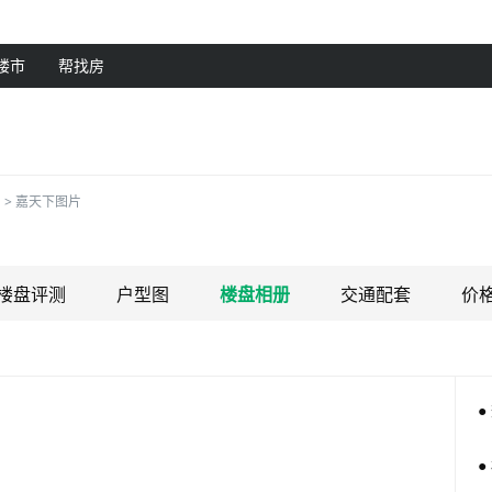
楼市
帮找房
>
嘉天下图片
楼盘评测
户型图
楼盘相册
交通配套
价
●
●