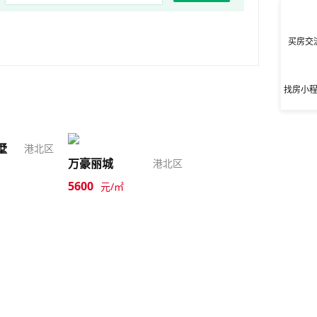
买房交
找房小
墅
港北区
万豪丽城
港北区
5600
元/㎡