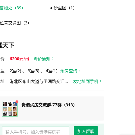
 售楼处（39）
● 沙盘图（1）
 位置交通图（3）
嘉天下
均价
6200
元/㎡
降价通知
户型
2室(2) 、 3室(5) 、 4室(1)
余房查询
地址
港北区布山大道与圣湖路交汇处西北角
发地址到手机
贵港买房交流群-77群（313）
加入群聊