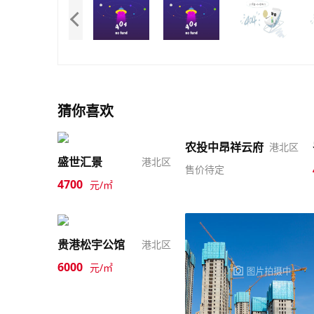
猜你喜欢
农投中昂祥云府
港北区
盛世汇景
港北区
售价待定
4700
元/㎡
贵港松宇公馆
港北区
6000
元/㎡