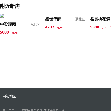
附近新房
盛世华府
鑫炎桃花源
港北区
中梁璟园
港北区
4732
5300
元/m²
元/m²
5000
元/m²
网站地图
周边买房
亚博电竞手机版-亚博全站客户端