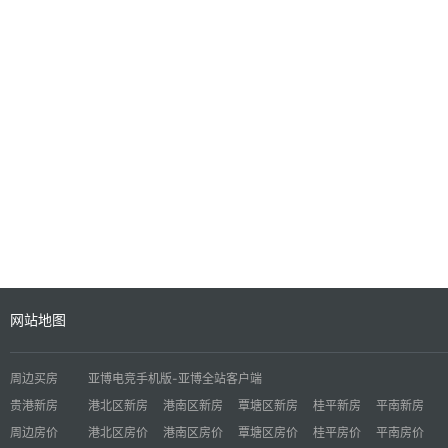
网站地图
周边买房
亚博电竞手机版-亚博全站客户端
贵港新房
港北区新房
港南区新房
覃塘区新房
桂平新房
平南新房
周边房价
港北区房价
港南区房价
覃塘区房价
桂平房价
平南房价