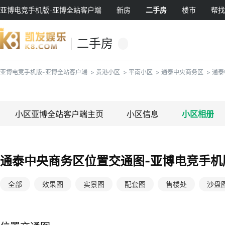
亚博电竞手机版-亚博全站客户端
新房
二手房
楼市
帮找
二手房
亚博电竞手机版-亚博全站客户端
>
贵港小区
>
平南小区
>
通泰中央商务区
>
通泰
小区亚博全站客户端主页
小区信息
小区相册
通泰中央商务区位置交通图-亚博电竞手机
全部
效果图
实景图
配套图
售楼处
沙盘