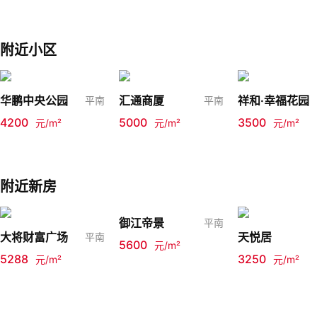
附近小区
华鹏中央公园
汇通商厦
祥和·幸福花园
平南
平南
4200
5000
3500
元/m²
元/m²
元/m²
附近新房
御江帝景
平南
大将财富广场
天悦居
平南
5600
元/m²
5288
3250
元/m²
元/m²