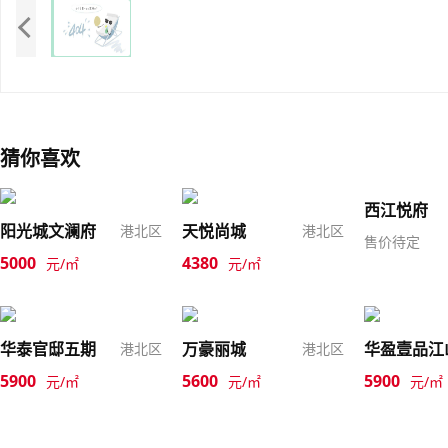
猜你喜欢
西江悦府
阳光城文澜府
天悦尚城
港北区
港北区
售价待定
5000
4380
元/㎡
元/㎡
华泰官邸五期
万豪丽城
华盈壹品江
港北区
港北区
5900
5600
5900
元/㎡
元/㎡
元/㎡