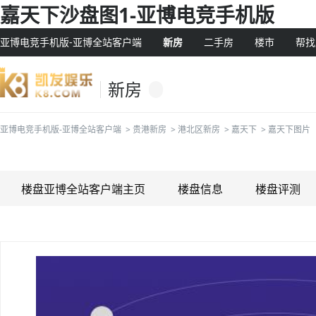
嘉天下沙盘图1-亚博电竞手机版
亚博电竞手机版-亚博全站客户端
新房
二手房
楼市
帮找
新房
亚博电竞手机版-亚博全站客户端
>
贵港新房
>
港北区新房
>
嘉天下
>
嘉天下图片
楼盘亚博全站客户端主页
楼盘信息
楼盘评测