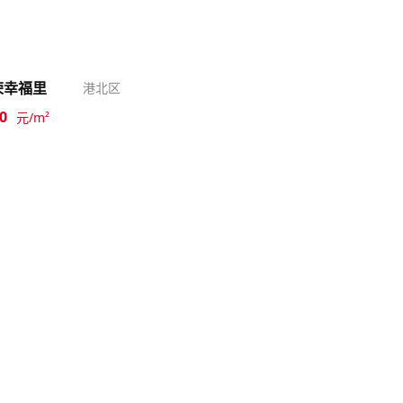
荣幸福里
港北区
0
元/m²