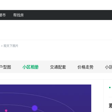
楼市
帮找房
>
观天下图片
户型图
小区相册
交通配套
价格走势
小
●