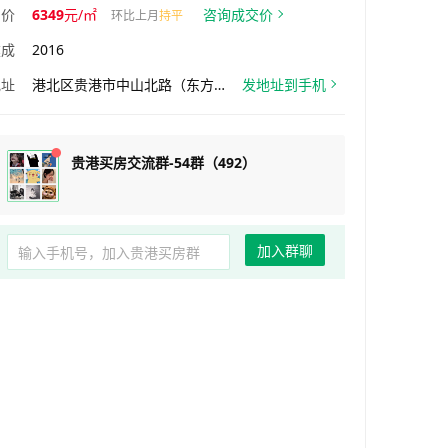
均价
6349
元/㎡
咨询成交价
环比上月
持平
建成
2016
地址
港北区贵港市中山北路（东方巴黎北50米）
发地址到手机
贵港买房交流群-54群（492）
加入群聊