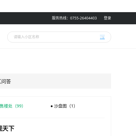
服务热线：0755-26404403
登录
区问答
 售楼处（99）
● 沙盘图（1）
观天下