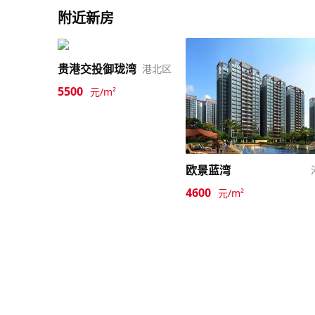
附近新房
贵港交投御珑湾
港北区
5500
元/m²
欧景蓝湾
4600
元/m²