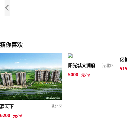
猜你喜欢
亿
阳光城文澜府
港北区
51
5000
元/㎡
嘉天下
港北区
6200
元/㎡