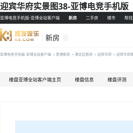
迎宾华府实景图38-亚博电竞手机版
亚博电竞手机版-亚博全站客户端
新房
二手房
楼市
帮找
新房
亚博电竞手机版-亚博全站客户端
>
贵港新房
>
港北区新房
>
迎宾华府
>
迎宾华府
楼盘亚博全站客户端主页
楼盘信息
楼盘评测