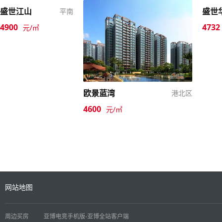
盛世江山
盛世
平南
4900
4732
元/㎡
欧景蓝湾
港北区
4600
元/㎡
网站地图
周边买房
亚博电竞手机版-亚博全站客户端