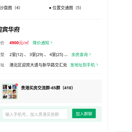
 沙盘图（4）
● 位置交通图（5）
迎宾华府
均价
4900
元/㎡
降价通知
户型
2室(12) 、 3室(29) 、 4室(25) 、 5室(7)
余房查询
地址
港北区迎宾大道与新华路交汇处
发地址到手机
贵港买房交流群-65群（410）
加入群聊