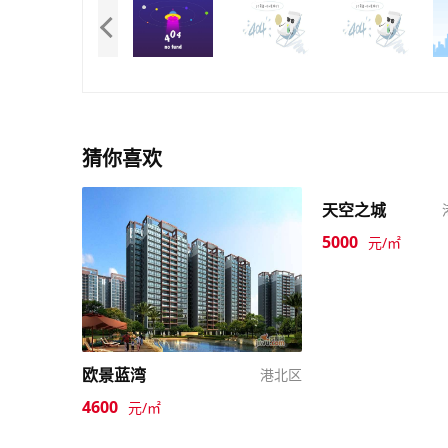
猜你喜欢
天空之城
5000
元/㎡
欧景蓝湾
港北区
4600
元/㎡