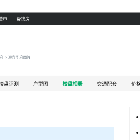
楼市
帮找房
府
>
迎宾华府图片
楼盘评测
户型图
楼盘相册
交通配套
价
●
●