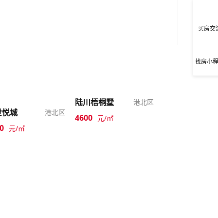
买房交
找房小
陆川梧桐墅
港北区
世悦城
港北区
4600
元/㎡
0
元/㎡