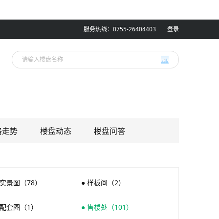
服务热线：0755-26404403
登录
格走势
楼盘动态
楼盘问答
 实景图（78）
● 样板间（2）
 配套图（1）
● 售楼处（101）