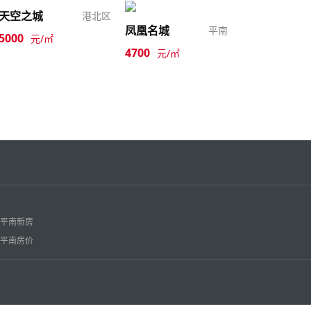
天空之城
港北区
凤凰名城
平南
5000
元/㎡
4700
元/㎡
平南新房
平南房价