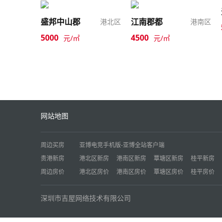
盛邦中山郡
江南郡都
港北区
港南区
5000
4500
元/㎡
元/㎡
网站地图
周边买房
亚博电竞手机版-亚博全站客户端
贵港新房
港北区新房
港南区新房
覃塘区新房
桂平新房
周边房价
港北区房价
港南区房价
覃塘区房价
桂平房价
深圳市吉屋网络技术有限公司