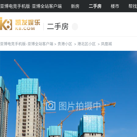
亚博电竞手机版-亚博全站客户端
新房
二手房
楼市
帮找
二手房
亚博电竞手机版-亚博全站客户端
>
贵港小区
>
港北区小区
>
凤凰城