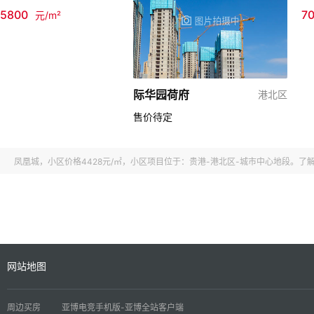
5800
7
元/m²
际华园荷府
港北区
售价待定
凤凰城，小区价格4428元/㎡，小区项目位于：贵港-港北区-城市中心地段
网站地图
周边买房
亚博电竞手机版-亚博全站客户端