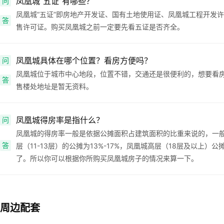
凤凰城“五证”有哪些？
问
凤凰城“五证”即房地产开发证、国有土地使用证、凤凰城工程开发许
答
售许可证。购买凤凰城之前一定要先看五证是否齐全。
凤凰城具体在哪个位置？看房方便吗？
问
凤凰城位于城市中心地段，位置不错，交通还是很便利的，想要看
答
售楼处地址是暂无资料。
凤凰城得房率是指什么？
问
凤凰城的得房率一般是依据公摊面积占建筑面积的比重来说的，一般凤
答
层（11-13层）的公摊为13%-17%，凤凰城高层（18层及以上）公
了。所以你可以根据你所购买凤凰城房子的情况来算一下。
周边配套