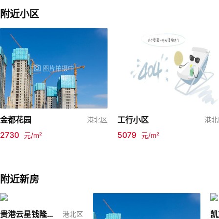
附近小区
金都花园
工行小区
港北区
港北
2730
5079
元/m²
元/m²
附近新房
贵港云星钱隆御园
凯
港北区